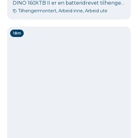
DINO 160XTB II er en batteridrevet tilhengerlift med 16 meters arbeidshøyde. Den er fleksibel og brukervennlig, og gir sikker tilgang til arbeid på tak, fasade og trær – både for profesjonelle og privatpersoner.
Tilhengermontert, Arbeid inne, Arbeid ute
18m