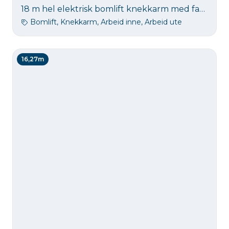
18 m hel elektrisk bomlift knekkarm med fantastiske egenskaper i terrenget. Denne har 4 hjuls sving og 4WD. Denne liften har ekstra stor kurv og 400 kg kapasitet i kurven. Denne maskinen er hel elektrisk og er utstyr med diesel generator for lading av batteri hvis det trengs. Den klarer 5 graders helning med fult program og 8 graders helning når ikke man bruker teleskop på bom.
Bomlift, Knekkarm, Arbeid inne, Arbeid ute
16,27m