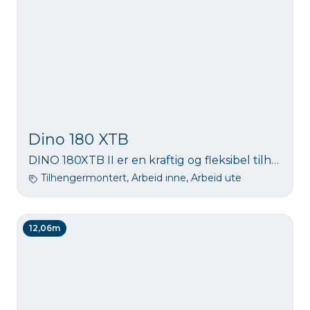
Dino 180 XTB
DINO 180XTB II er en kraftig og fleksibel tilhengerlift med 18 meters arbeidshøyde. Den er batteridrevet og gir sikker tilgang til arbeid i høyden, både for profesjonelle og privatpersoner som trenger ekstra rekkevidde.
Tilhengermontert, Arbeid inne, Arbeid ute
12,06m