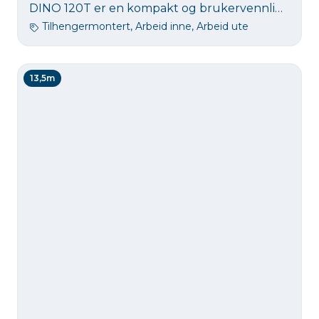
DINO 120T er en kompakt og brukervennlig tilhengerlift med 12 meters arbeidshøyde. Den gir sikker og effektiv tilgang til arbeid i høyden, og passer godt for både profesjonelle og privatpersoner som trenger en enkel løsning for mindre oppgaver.
Tilhengermontert, Arbeid inne, Arbeid ute
13,5m