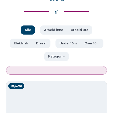
Alle
Arbeid inne
Arbeid ute
Elektrisk
Diesel
Under 16m
Over 16m
Kategori
18,42m