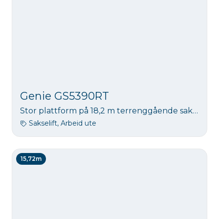
Genie GS5390RT
Stor plattform på 18,2 m terrenggående sakselift. Løftekapasitet 680 kg. Et godt alternativ til stillas på noen byggeoppdrag.
Sakselift, Arbeid ute
15,72m