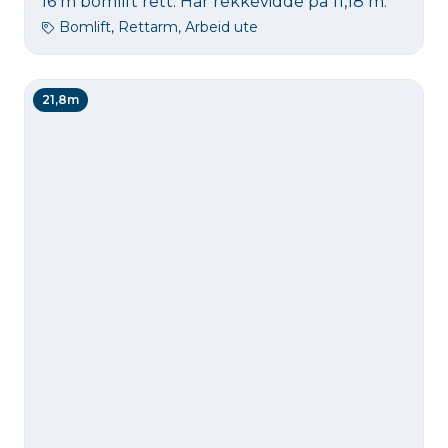
16 m bomlift rett. Har rekkevidde på 11,18 m.
Bomlift, Rettarm, Arbeid ute
21,8m