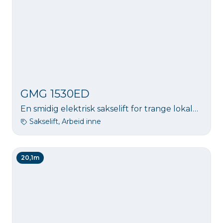
GMG 1530ED
En smidig elektrisk sakselift for trange lokaler m/utskyv. Veier kun 860 kg. Arbeidshøyde 6,5 meter.
Sakselift, Arbeid inne
20,1m