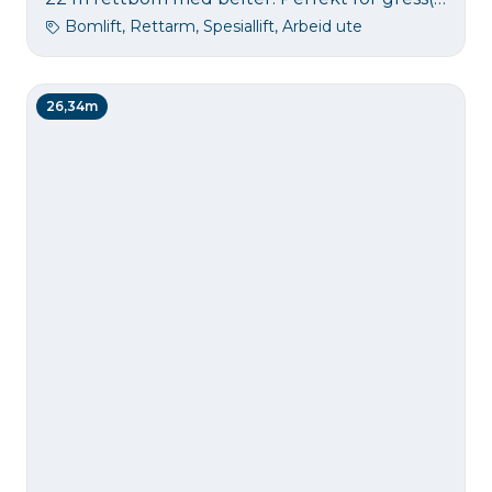
Bomlift, Rettarm, Spesiallift, Arbeid ute
26,34m