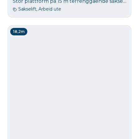
Stor plattform på 15 m terrenggående sakselift. Løftekapasitet 680 kg. Et godt alternativ til stillas på noen byggeoppdrag.
Sakselift, Arbeid ute
18,2m