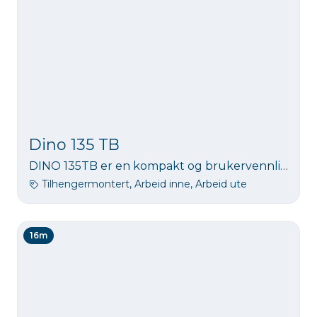
Dino 135 TB
DINO 135TB er en kompakt og brukervennlig tilhengerlift med 13,5 meters arbeidshøyde. Den gir sikker og effektiv tilgang til arbeid i høyden, og passer godt for både profesjonelle og privatpersoner som trenger en enkel og pålitelig løsning.
Tilhengermontert, Arbeid inne, Arbeid ute
16m