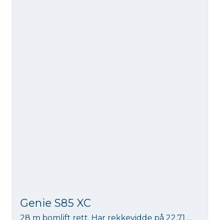
Genie S85 XC
28 m bomlift rett. Har rekkevidde på 22,71 m. Med robust kurv som klarer 454 kg. Maskinen klarer opp til 7 graders helling (begrenset arbeidsomr.).