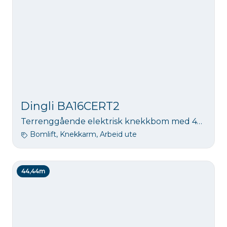
Dingli BA16CERT2
Terrenggående elektrisk knekkbom med 4WS og 4WD. Stor kurv og 320 kg i kurv.
Bomlift, Knekkarm, Arbeid ute
44,44m