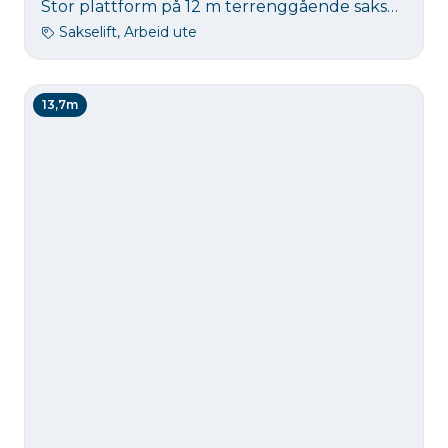
Stor plattform på 12 m terrenggående sakselift. Løftekapasitet 1134 kg. Et godt alternativ til stillas på noen byggeoppdrag.
Sakselift, Arbeid ute
13,7m