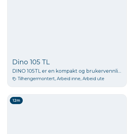
Dino 105 TL
DINO 105TL er en kompakt og brukervennlig tilhengerlift med 10,5 meters arbeidshøyde. Den er lett å håndtere og gir sikker tilgang til arbeid i høyden, perfekt for både privatpersoner og profesjonelle som trenger en enkel løsning.
Tilhengermontert, Arbeid inne, Arbeid ute
12m