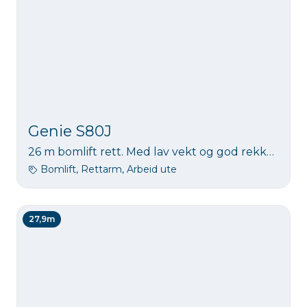
Genie S80J
26 m bomlift rett. Med lav vekt og god rekkevidde.
Bomlift, Rettarm, Arbeid ute
27,9m