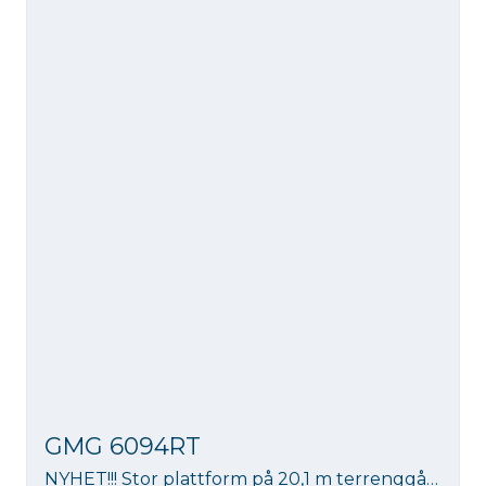
GMG 6094RT
NYHET!!! Stor plattform på 20,1 m terrenggående sakselift. Løftekapasitet 540 kg. Et godt alternativ til stillas på noen byggeoppdrag.