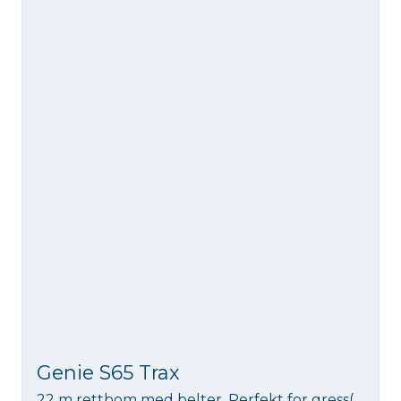
Genie S65 Trax
22 m rettbom med belter. Perfekt for gress(snill mot underlaget) og vanskelig terreng. Lastekapasitet 454 kg.