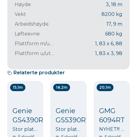
Høyde
3, 18
m
Vekt
8200
kg
Arbeidshøyde
17, 9
m
Løfteevne
680
kg
Plattform m/utskyv
1, 83 x 6, 88
Plattform u/utskyv
1, 83 x 3, 98
Relaterte produkter
15,1m
18,2m
20,1m
Genie
Genie
GMG
GS4390RT
GS5390RT
6094RT
Stor plattform på 15 m terrenggående sakselift. Løftekapasitet 680 kg. Et godt alternativ til stillas på noen byggeoppdrag.
Stor plattform på 18,2 m terrenggående sakselift. Løftekapasitet 680 kg. Et godt alternativ til stillas på noen byggeoppdrag.
NYHET!!! Stor plattform på 20,1 m terrenggående sakselift. Løftekapasitet 540 kg. Et godt alternativ til stillas på noen byggeoppdrag.