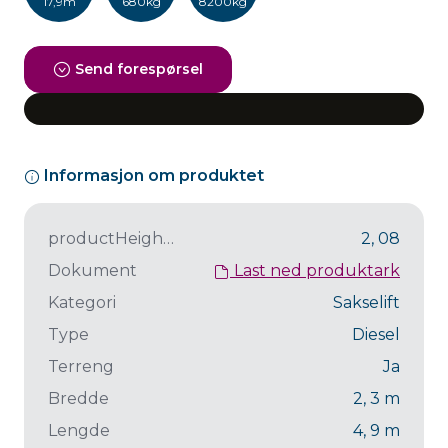
17,9m
680kg
8200kg
Send forespørsel
Informasjon om produktet
productHeightWithoutRailing
2, 08
Dokument
Last ned produktark
Kategori
Sakselift
Type
Diesel
Terreng
Ja
Bredde
2, 3
m
Lengde
4, 9
m