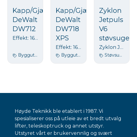
Kapp/Gjærsag
Kapp/Gjærsag
Zyklon
DeWalt
DeWalt
Jetpuls
DW712
DW718
V6
XPS
støvsuger
Effekt: 1600 WDiameter: 216 mmVinklingskapasitet: 48 / -2*Maks kuttdybde (sag): 85 mmMaks. kapasitet 45 / 45*: 208 x 50 mmEventuell slitasje av medlevert sagblad / salg av sagblad kommer i tillegg.
Effekt: 1675 WDiameter: 305mmVinklingskapasitet: 48 / -2*Maks kuttdybde (sag): 163 mmMaks. kapasitet 45 / 45*: 242 x 52 mm Eventuell slitasje av medlevert sagblad / salg av sagblad kommer i tillegg.
Zyklon JetPuls V6 er en kraftig og profesjonell industristøvsuger, utviklet for bruk sammen med små og mellomstore gulvslipemaskiner, fresemaskiner og blastringsmaskiner. Den egner seg også svært godt til oppgaver innen rent bygg og generell rengjøring i krevende arbeidsmiljøer.
Byggutstyr
Byggutstyr
Støvsuger, Byggutstyr, Renhold
Høyde Teknikk ble etablert i 1987. Vi
spesialiserer oss på utleie av et bredt utvalg
lifter, teleskoptruck og annet utstyr.
Utstyret vårt er brukervennlig og svært