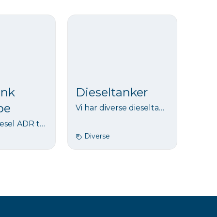
ank
Dieseltanker
pe
Vi har diverse dieseltanker for utleie. Tankene leveres med elektrisk pumpe og telleverk.
1000 liter Diesel ADR tank, som er robust og passer til de fleste byggeplasser.
Diverse