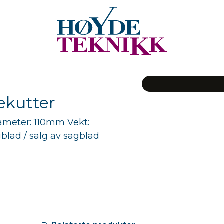
ekutter
ameter: 110mm Vekt:
gblad / salg av sagblad