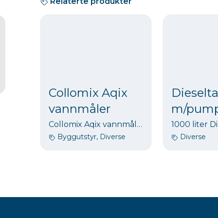
Relaterte produkter
Collomix Aqix
Dieselt
vannmåler
m/pum
Collomix Aqix vannmåler – batteridrevet vannmåler for presis dosering
Byggutstyr, Diverse
Diverse