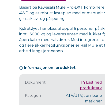
Basert på Kawasaki Mule Pro-DXT kombinerer 
4WD og et robust lasteplan med et manuelt 
gir rask av- og påsporing.
Kjøretøyet har plass til opptil 6 personer på s
inntil 3000 kg og leveres enten med lukket 
åpen kabin med halvdører. Med integrerte l
og flere sikkerhetsfunksjoner er Rail Mule et t
arbeid langs jernbanen.
Informasjon om produktet
Dokument
Last ned
produktark
Kategori
ATV/UTV, Jernbane
maskiner