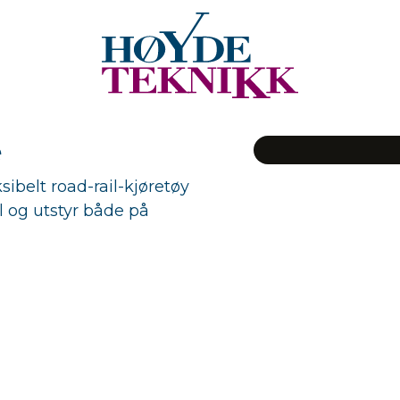
e
ibelt road-rail-kjøretøy
ll og utstyr både på