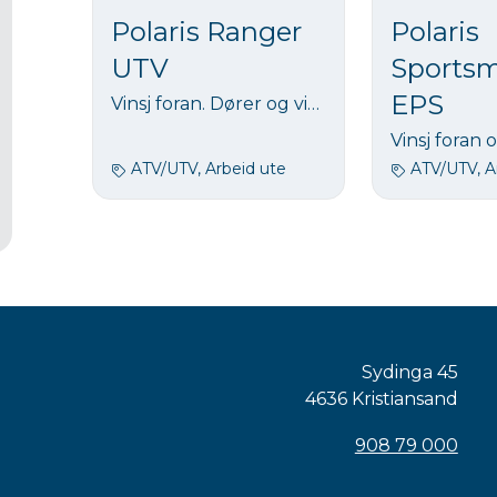
Polaris Ranger
Polaris
UTV
Sports
EPS
Vinsj foran. Dører og vinduer. 3 personer. Tipp plan. Arbeidslys foran og bak Hengerfeste. Tilhenger: Maks tilhengervekt 1134 kg
ATV/UTV, Arbeid ute
ATV/UTV, A
Sydinga 45
4636 Kristiansand
908 79 000