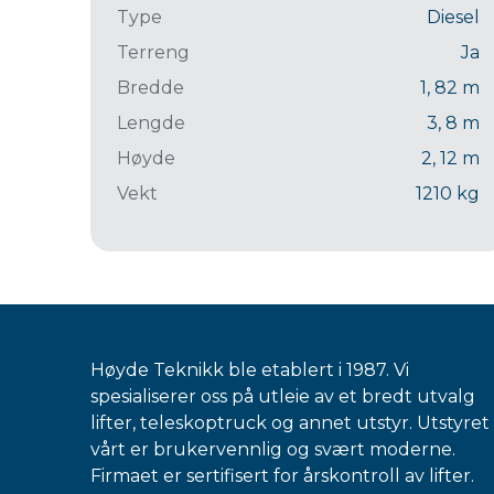
Type
Diesel
Terreng
Ja
Bredde
1, 82
m
Lengde
3, 8
m
Høyde
2, 12
m
Vekt
1210
kg
Høyde Teknikk ble etablert i 1987. Vi
spesialiserer oss på utleie av et bredt utvalg
lifter, teleskoptruck og annet utstyr. Utstyret
vårt er brukervennlig og svært moderne.
Firmaet er sertifisert for årskontroll av lifter.