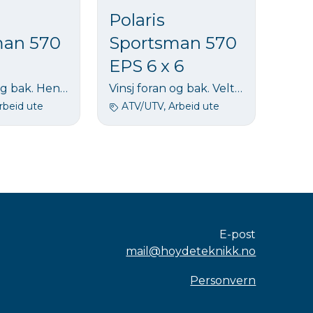
Polaris
man 570
Sportsman 570
EPS 6 x 6
Vinsj foran og bak. Hengerfeste Tilhenger: Maks tilhengervekt 830 kg
Vinsj foran og bak. Veltebøyle. Hengerfeste Tilhenger: Maks tilhengervekt 830 kg
rbeid ute
ATV/UTV, Arbeid ute
E-post
mail@hoydeteknikk.no
Personvern