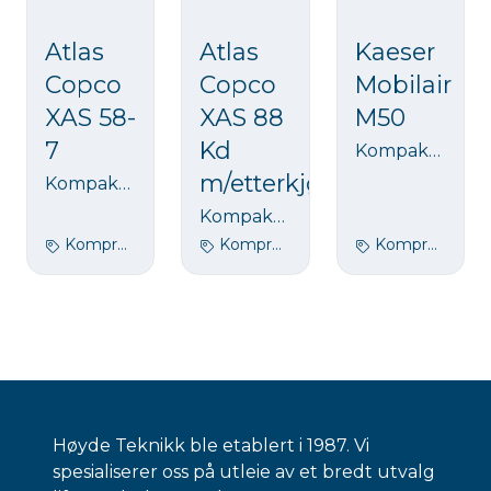
Atlas
Atlas
Kaeser
Copco
Copco
Mobilair
XAS 58-
XAS 88
M50
7
Kd
Kompakt kompressor for de enkle oppgavene. 7 bar - 5m3
m/etterkjøler
Kompakt kompressor for de enkle oppgavene. 7 bar - 3m3
Kompakt kompressor for de enkle oppgavene. 7 bar - 5m3
Kompressor
Kompressor
Kompressor
Høyde Teknikk ble etablert i 1987. Vi
spesialiserer oss på utleie av et bredt utvalg