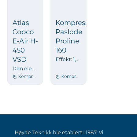
Atlas
Kompressor
Copco
Paslode
E-Air H-
Proline
450
160
VSD
Effekt: 1,5 hkFri avgitt luftmengde ved 6 bar / min: 159 LLuftkapasitet: 64 L / minTank: 6 LLydnivå: 95 db(A)Maks arbeidstrykk: 8 barVekt: 9,5 kg
Den elektriske linjen til Atlas Copco. Den passer til alle typer jobber hvor man har riktig strøm tilgjengelig. Bar: 5-13 m3: 13,2 - 9,72
Kompressor
Kompressor
Høyde Teknikk ble etablert i 1987. Vi