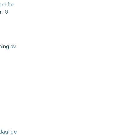
som for
r 10
ning av
daglige