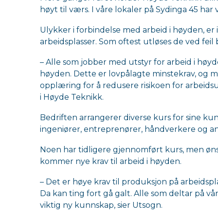
høyt til værs. I våre lokaler på Sydinga 45 har 
Ulykker i forbindelse med arbeid i høyden, er 
arbeidsplasser. Som oftest utløses de ved feil
– Alle som jobber med utstyr for arbeid i høyde
høyden. Dette er lovpålagte minstekrav, og ma
opplæring for å redusere risikoen for arbeids
i Høyde Teknikk.
Bedriften arrangerer diverse kurs for sine kun
ingeniører, entreprenører, håndverkere og a
Noen har tidligere gjennomført kurs, men øns
kommer nye krav til arbeid i høyden.
– Det er høye krav til produksjon på arbeidspl
Da kan ting fort gå galt. Alle som deltar på vå
viktig ny kunnskap, sier Utsogn.