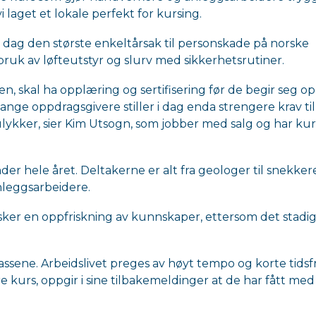
vi laget et lokale perfekt for kursing.
i dag den største enkeltårsak til personskade på norske
 bruk av løfteutstyr og slurv med sikkerhetsrutiner.
n, skal ha opplæring og sertifisering før de begir seg op
nge oppdragsgivere stiller i dag enda strengere krav til
ulykker, sier Kim Utsogn, som jobber med salg og har ku
der hele året. Deltakerne er alt fra geologer til snekkere
nleggsarbeidere.
ker en oppfriskning av kunnskaper, ettersom det stadi
assene. Arbeidslivet preges av høyt tempo og korte tidsfr
re kurs, oppgir i sine tilbakemeldinger at de har fått med