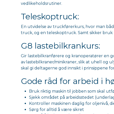
vedlikeholdsrutiner.
Teleskoptruck:
En utvidelse av truckførerkurs, hvor man både
truck, og en teleskoptruck. Samt sikker bruk
G8 lastebilkrankurs:
Gir lastebilkranførere og kranoperatører en 
av lastebilkraner/minikraner, slik at uhell o
skal gi deltagerne god innsikt i prinsippene f
Gode råd for arbeid i 
Bruk riktig maskin til jobben som skal utf
Sjekk området på arbeidsstedet (underlag
Kontroller maskinen daglig for oljenivå, di
Sørg for alltid å være sikret