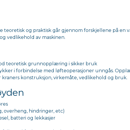
 teoretisk og praktisk går gjennom forskjellene på en v
 og vedlikehold av maskinen.
god teoretisk grunnopplæring i sikker bruk
g ulykker i forbindelse med løfteoperasjoner unngås. Opp
or kraners konstruksjon, virkemåte, vedlikehold og bruk.
høyden
øres
, overheng, hindringer, etc)
esel, batteri og lekkasjer