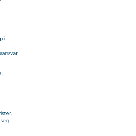
p i
rsansvar
,
g
ister.
 seg